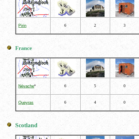
6
2
3
Pirin
France
6
5
0
Névache
*
6
4
0
Queyras
Scotland