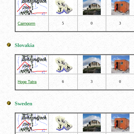
5
0
3
Cairngorm
Slovakia
6
3
0
Hoge Tatra
Sweden