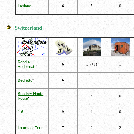
6
5
0
Lapland
Switzerland
Rondje
6
3 (+1)
1
Andermatt
*
6
3
1
Bedretto
*
Bündner Haute
7
5
0
Route
*
9
1
0
Juf
7
2
2
Lauteraar Tour