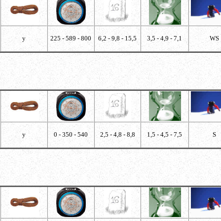
y
225 - 589 - 800
6,2 - 9,8 - 15,5
3,5 - 4,9 - 7,1
WS
y
0 - 350 - 540
2,5 - 4,8 - 8,8
1,5 - 4,5 - 7,5
S