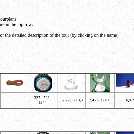
tourplans.
re in the top row.
r the detailed description of the tour (by clicking on the name).
327 - 723 -
n
3,7 - 9,8 - 18,3
2,4 - 5,3 - 8,6
WS
1244