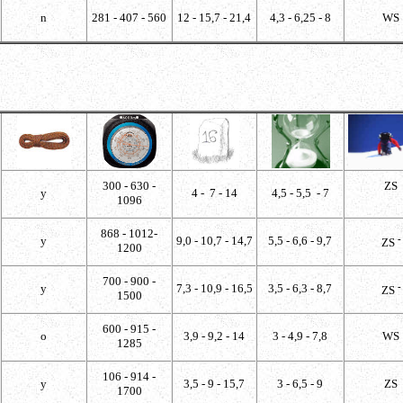
n
281 - 407 - 560
12 - 15,7 - 21,4
4,3 - 6,25 - 8
WS
300 - 630 -
ZS
y
4 - 7 - 14
4,5 - 5,5 - 7
1096
868 - 1012-
-
y
9,0 - 10,7 - 14,7
5,5 - 6,6 - 9,7
ZS
1200
700 - 900 -
-
y
7,3 - 10,9 - 16,5
3,5 - 6,3 - 8,7
ZS
1500
600 - 915 -
o
3,9 - 9,2 - 14
3 - 4,9 - 7,8
WS
1285
106 - 914 -
y
3,5 - 9 - 15,7
3 - 6,5 - 9
ZS
1700